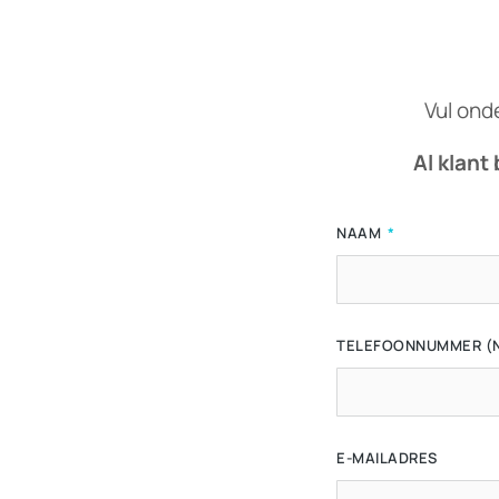
Vul ond
Al klant 
NAAM
TELEFOONNUMMER (NI
E-MAILADRES