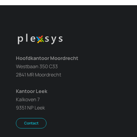
Hoofdkantoor Moordrecht
Westbaan 350 C33
2841 MR Moordrecht
Kantoor Leek
Kalkoven 7
9351 NP Leek
Contact