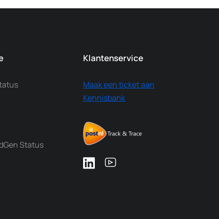
e
Klantenservice
tatus
Maak een ticket aan
Kennisbank
dGen Status