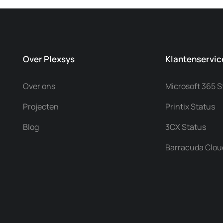
Over Plexsys
Klantenservic
Over ons
Microsoft 365 S
Projecten
Printix Status
Blog
3CX Status
Barracuda Clou